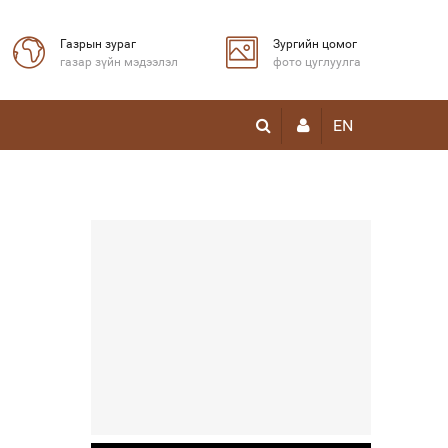
Газрын зураг
Зургийн цомог
газар зүйн мэдээлэл
фото цуглуулга
EN