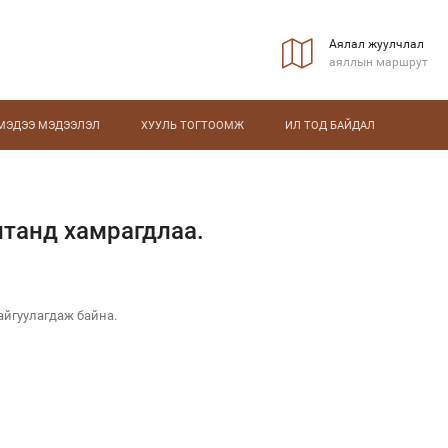
Аялал жуулчлал
аяллын маршрут
МЭДЭЭ МЭДЭЭЛЭЛ
ХУУЛЬ ТОГТООМЖ
ИЛ ТОД БАЙДАЛ
лтанд хамрагдлаа.
байгуулагдаж байна.