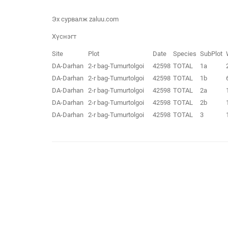
Эх сурвалж zaluu.com
Хүснэгт
Site
Plot
Date
Species
SubPlot
DA-Darhan
2-r bag-Tumurtolgoi
42598
TOTAL
1a
DA-Darhan
2-r bag-Tumurtolgoi
42598
TOTAL
1b
DA-Darhan
2-r bag-Tumurtolgoi
42598
TOTAL
2a
DA-Darhan
2-r bag-Tumurtolgoi
42598
TOTAL
2b
DA-Darhan
2-r bag-Tumurtolgoi
42598
TOTAL
3