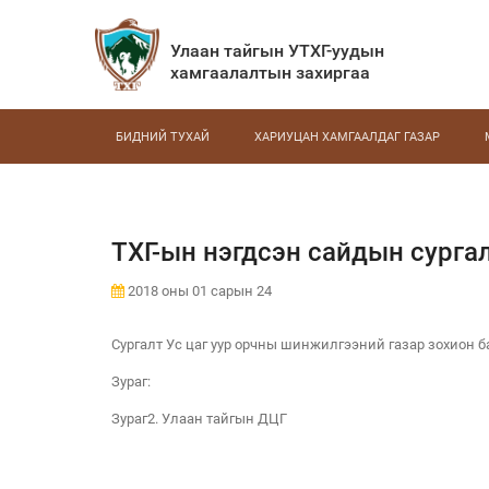
Улаан тайгын УТХГ-уудын
хамгаалалтын захиргаа
БИДНИЙ ТУХАЙ
ХАРИУЦАН ХАМГААЛДАГ ГАЗАР
ТХГ-ын нэгдсэн сайдын сурга
2018 оны 01 сарын 24
Сургалт Ус цаг уур орчны шинжилгээний газар зохион 
Зураг:
Зураг2. Улаан тайгын ДЦГ