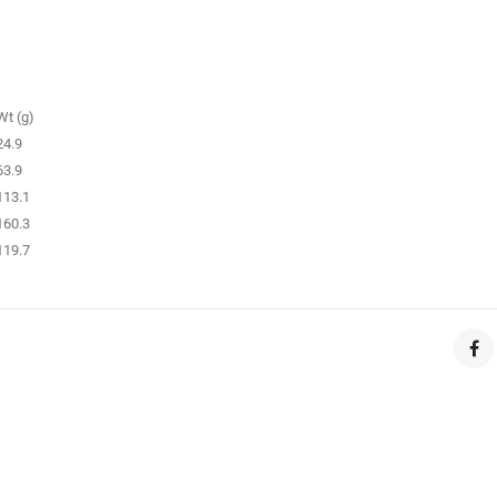
Wt (g)
24.9
63.9
113.1
160.3
119.7